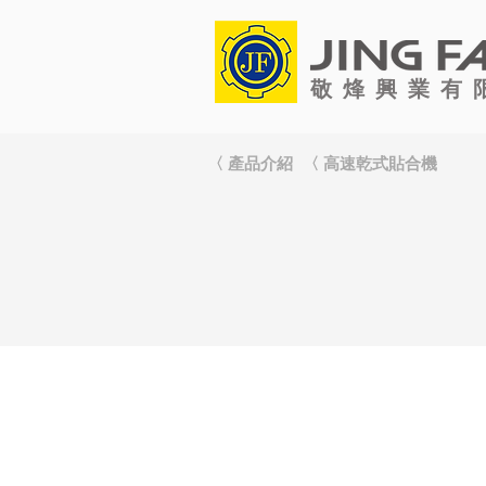
敬烽興業有
〈 產品介紹
〈 高速乾式貼合機