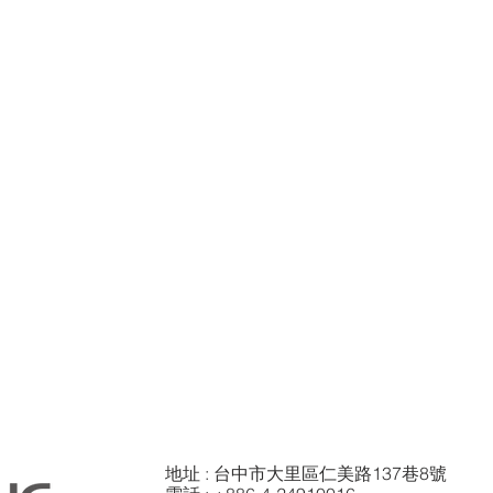
: 台中市大里區仁美路137巷8號
地址