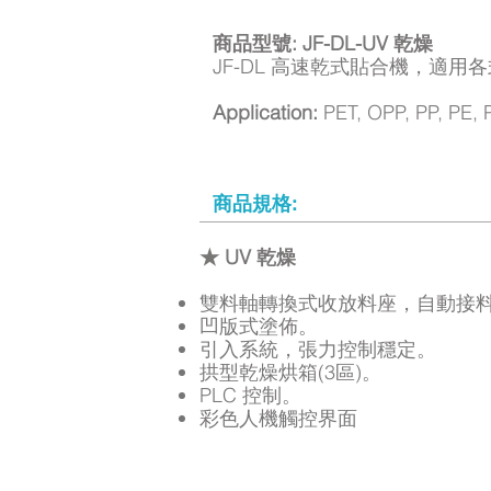
商品型號: JF-DL-UV 乾燥
JF-DL 高速乾式貼合機，適用各
Application:
PET, OPP, PP, PE, 
商品規格:
★ UV 乾燥
雙料軸轉換式收放料座，自動接
凹版式塗佈。
引入系統，張力控制穩定。
拱型乾燥烘箱(3區)。
PLC 控制。
彩色人機觸控界面