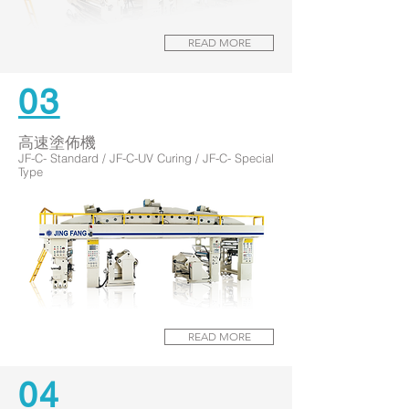
READ MORE
03
高速塗佈機
JF-C- Standard / JF-C-UV Curing / JF-C- Special
Type
READ MORE
04